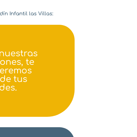
 Infantil las Villas:
nuestras
iones, te
eremos
de tus
des.