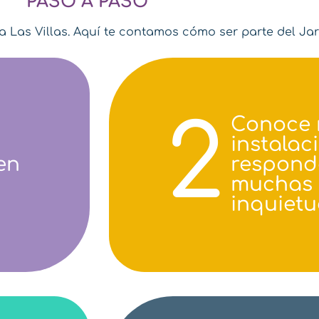
PASO A PASO
Las Villas. Aquí te contamos cómo ser parte del Jardín
2
Conoce 
instalac
en
respond
muchas 
inquietu