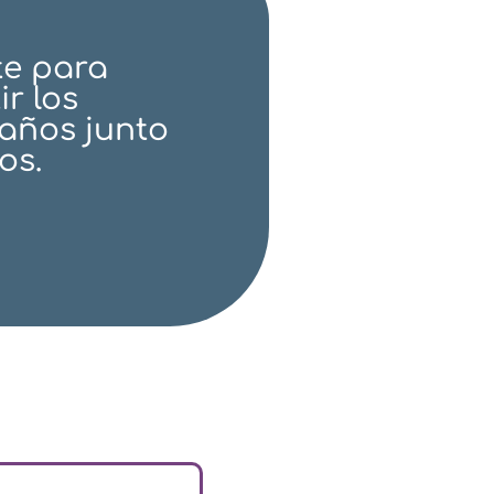
te para
r los
años junto
os.