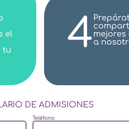
4
o
Prepára
comparti
s el
mejores 
a nosotr
 tu
ARIO DE ADMISIONES
Teléfono